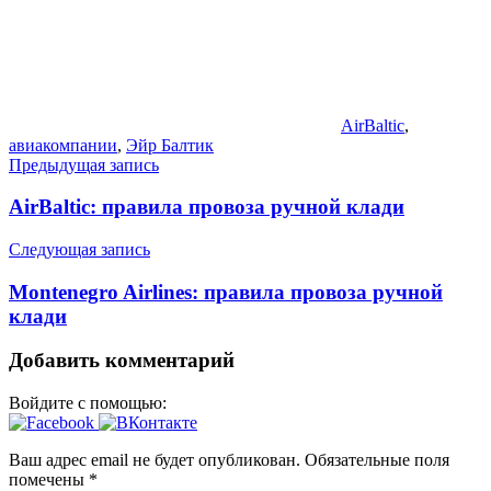
AirBaltic
,
авиакомпании
,
Эйр Балтик
Навигация
Предыдущая запись
по
AirBaltic: правила провоза ручной клади
записям
Следующая запись
Montenegro Airlines: правила провоза ручной
клади
Добавить комментарий
Войдите с помощью:
Ваш адрес email не будет опубликован.
Обязательные поля
помечены
*