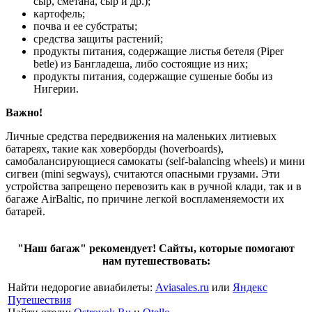
сыр, сметана, сыр и др.);
картофель;
почва и ее субстраты;
средства защиты растений;
продукты питания, содержащие листья бетеля (Piper
betle) из Бангладеша, либо состоящие из них;
продукты питания, содержащие сушеные бобы из
Нигерии.
Важно!
Личные средства передвижения на маленьких литиевых
батареях, такие как ховерборды (hoverboards),
самобалансирующиеся самокаты (self-balancing wheels) и мини
сигвеи (mini segways), считаются опасными грузами. Эти
устройства запрещено перевозить как в ручной клади, так и в
багаже AirBaltic, по причине легкой воспламеняемости их
батарей.
"Наш багаж" рекомендует! Сайты, которые помогают
нам путешествовать:
Найти недорогие авиабилеты:
Aviasales.ru
или
Яндекс
Путешествия