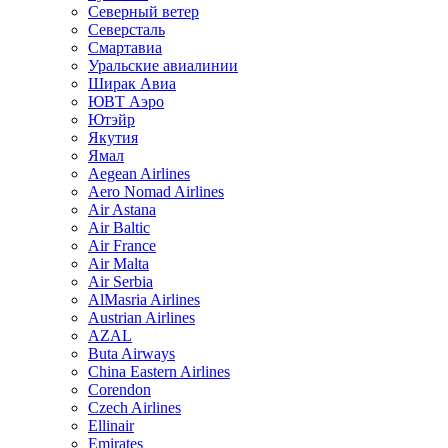
Северный ветер
Северсталь
Смартавиа
Уральские авиалинии
Ширак Авиа
ЮВТ Аэро
Ютэйр
Якутия
Ямал
Aegean Airlines
Aero Nomad Airlines
Air Astana
Air Baltic
Air France
Air Malta
Air Serbia
AlMasria Airlines
Austrian Airlines
AZAL
Buta Airways
China Eastern Airlines
Corendon
Czech Airlines
Ellinair
Emirates