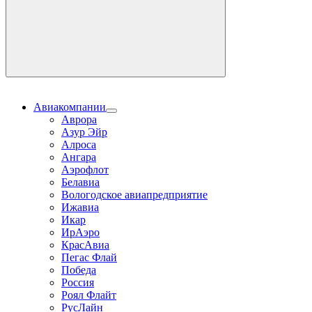
Поиск
Авиакомпании
Аврора
Азур Эйр
Алроса
Ангара
Аэрофлот
Белавиа
Вологодское авиапредприятие
Ижавиа
Икар
ИрАэро
КрасАвиа
Пегас Флай
Победа
Россия
Роял Флайт
РусЛайн