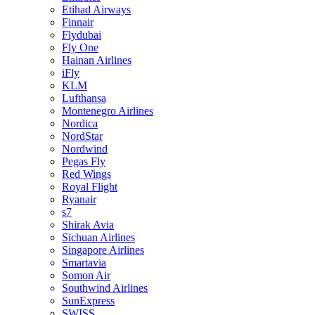
Etihad Airways
Finnair
Flydubai
Fly One
Hainan Airlines
iFly
KLM
Lufthansa
Montenegro Airlines
Nordica
NordStar
Nordwind
Pegas Fly
Red Wings
Royal Flight
Ryanair
s7
Shirak Avia
Sichuan Airlines
Singapore Airlines
Smartavia
Somon Air
Southwind Airlines
SunExpress
SWISS