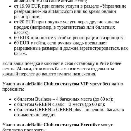
авиабилетами на сайте airBaltic.com;
от 19.99 EUR при оплате услуги в разделе «Управление
резервацией» на airBaltic.com или во время онлайн
регистрации;
от 20 EUR при покупке услуги через другие каналы
продаж (например, в турагентствах или билетных
кассах);
60 EUR при оплате у стойки регистрации в аэропорту;
60 EUR у гейта, если ручная кладь превышает
разрешенные размеры и должна зарегистрироваться, как
багаж.
Если ваша поездка включает в себя остановку в Риге более
чем на 24 часа, стоимость багажа взимается отдельно за
каждый перелет до вашего пункта назначения.
Участники
airBaltic Club
со статусом VIP
могут бесплатно
провозить:
с билетом Business – 4 багажных места (до 80 кг);
c билетом GREEN classic – 3 места (до 60 кг);
c билетом GREEN и GREEN plus – перевозка багажа в
стоимость не входит.
Участники
airBaltic Club
со статусом Executive
могут
бесплатно провозить: