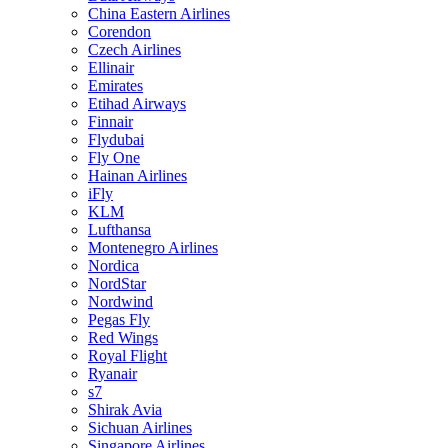
China Eastern Airlines
Corendon
Czech Airlines
Ellinair
Emirates
Etihad Airways
Finnair
Flydubai
Fly One
Hainan Airlines
iFly
KLM
Lufthansa
Montenegro Airlines
Nordica
NordStar
Nordwind
Pegas Fly
Red Wings
Royal Flight
Ryanair
s7
Shirak Avia
Sichuan Airlines
Singapore Airlines