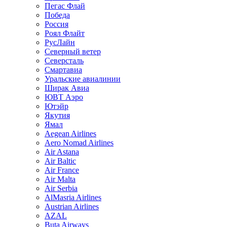
Пегас Флай
Победа
Россия
Роял Флайт
РусЛайн
Северный ветер
Северсталь
Смартавиа
Уральские авиалинии
Ширак Авиа
ЮВТ Аэро
Ютэйр
Якутия
Ямал
Aegean Airlines
Aero Nomad Airlines
Air Astana
Air Baltic
Air France
Air Malta
Air Serbia
AlMasria Airlines
Austrian Airlines
AZAL
Buta Airways