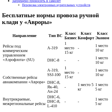
Запрещено проносить в самолет
Перевозка электронных курительных устройств
Бесплатные нормы провоза ручной
клади у «Авроры»
Класс
Класс
Класс
Направление
Тип ВС
Бизнес
Комфорт
Эконом
1
1 место
Рейсы под
A-319
место
-
10 кг
коммерческим
15 кг
управлением
1 место
«Аэрофлота» (SU)
DHC-8
-
-
10 кг
1
A-319,
1 место
место
-
SSJ-100
10 кг
15 кг
Собственные рейсы
авиакомпании «Аврора»
DHC-8,
1 место 5
1 место
Як-40,
-
кг
5 кг
Ан-24
DHC-6,
Внутрикраевые,
1 место
DHC-8,
-
-
межрегиональные рейсы
5 кг
L-410