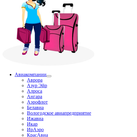
Авиакомпании
Аврора
Азур Эйр
Алроса
Ангара
Аэрофлот
Белавиа
Вологодское авиапредприятие
Ижавиа
Икар
ИрАэро
КрасАвиа