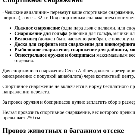
«Чешские авиалинии» перевезут ваше спортивное снаряжение, е
ширина), а вес – 32 кг. Под спортивным снаряжением понимае
Лыжное снаряжение
(одна пара лыж с палками, или сно
Снаряжение для гольфа
(клюшки для гольфа, мячики для
Велосипед
(должен быть частично разобран, с повернуты
Доска для серфинга или снаряжение для виндсерфинга
Рыболовное снаряжение, снаряжение для дайвинга, х
Огнестрельное оружие и боеприпасы
максимальным весо
отдельно.
Для спортивного снаряжения Czech Airlines должен зарезервиров
одновременно с покупкой авиабилета) через контактный центр,
Спортивное снаряжение не включается в норму бесплатного про
направлении перелета.
За провоз оружия и боеприпасов нужно заплатить сбор в разме
Нельзя провозить спортивное снаряжение, вес которого превыш
превышает 250 см.
Провоз животных в багажном отсеке