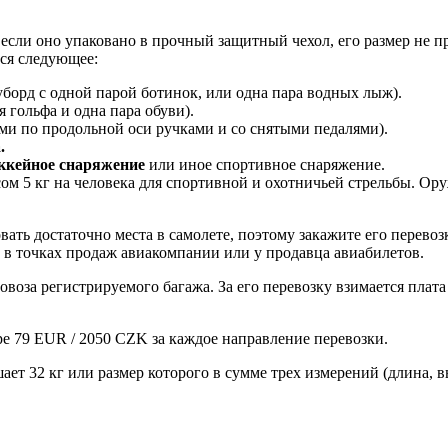
сли оно упаковано в прочный защитный чехол, его размер не пр
тся следующее:
уборд с одной парой ботинок, или одна пара водных лыж).
 гольфа и одна пара обуви).
ми по продольной оси ручками и со снятыми педалями).
.
оккейное снаряжение
или иное спортивное снаряжение.
м 5 кг на человека для спортивной и охотничьей стрельбы. Ор
ать достаточно места в самолете, поэтому закажите его перевозк
 в точках продаж авиакомпании или у продавца авиабилетов.
воза регистрируемого багажа. За его перевозку взимается плата
ре 79 EUR / 2050 CZK за каждое направление перевозки.
ает 32 кг или размер которого в сумме трех измерений (длина, 