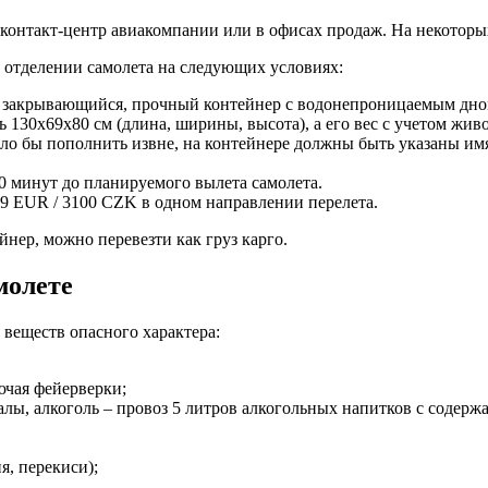
контакт-центр авиакомпании или в офисах продаж. На некоторы
 отделении самолета на следующих условиях:
 закрывающийся, прочный контейнер с водонепроницаемым дном
30x69x80 см (длина, ширины, высота), а его вес с учетом живот
ыло бы пополнить извне, на контейнере должны быть указаны и
0 минут до планируемого вылета самолета.
19 EUR / 3100 CZK в одном направлении перелета.
нер, можно перевезти как груз карго.
молете
веществ опасного характера:
ючая фейерверки;
лы, алкоголь – провоз 5 литров алкогольных напитков с содержа
я, перекиси);