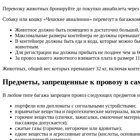
Перевозку животных бронируйте до покупки авиабилета через 
Собаку или кошку «Чешские авиалинии» перевезут в багажном
Животное должно быть помещено в достаточно большой,
Максимальные размеры контейнера не должны превышать 1
В контейнере должны быть еда и вода, которые можно б
животным.
Для регистрации вы должны прибыть не позднее чем за 6
За провоз вашего животного взимается плата в размере 1
Животных, общий вес которых превышает 32 кг, включая контей
Предметы, запрещенные к провозу в са
В любом типе багажа запрещен провоз следующих предметов и 
портфели или дипломаты с сигнальными устройствами;
взрывчатые вещества и пиротехнические материалы, вкл
горючие вещества (спички, зажигалки, смазочные материа
пассажира допускается);
сжатые газы (горючие, негорючие или ядовитые);
едкие вещества и агрессивные агенты (кислоты, основани
радиоактивный материал;