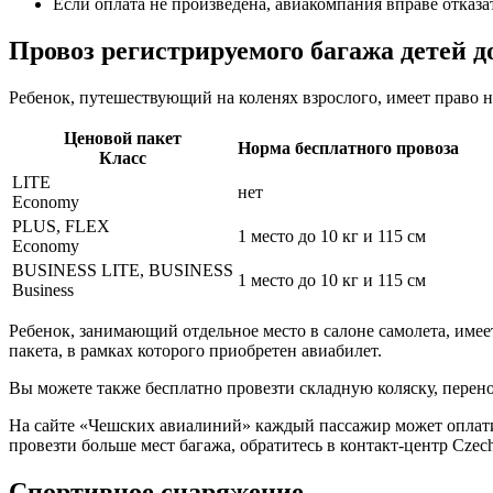
Если оплата не произведена, авиакомпания вправе отказа
Провоз регистрируемого багажа детей до
Ребенок, путешествующий на коленях взрослого, имеет право 
Ценовой пакет
Норма бесплатного провоза
Класс
LITE
нет
Economy
PLUS, FLEX
1 место до 10 кг и 115 см
Economy
BUSINESS LITE, BUSINESS
1 место до 10 кг и 115 см
Business
Ребенок, занимающий отдельное место в салоне самолета, имеет
пакета, в рамках которого приобретен авиабилет.
Вы можете также бесплатно провезти складную коляску, перен
На сайте «Чешских авиалиний» каждый пассажир может оплатит
провезти больше мест багажа, обратитесь в контакт-центр Czech 
Спортивное снаряжение