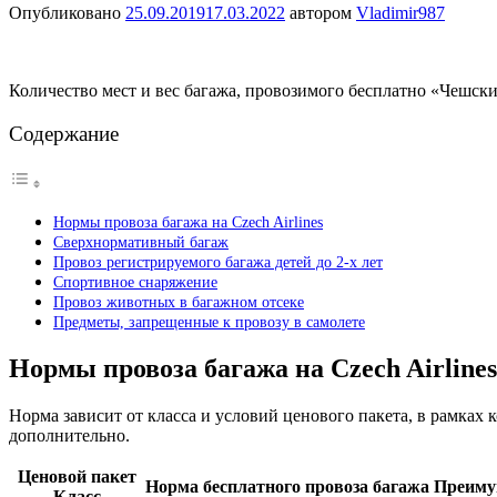
Опубликовано
25.09.2019
17.03.2022
автором
Vladimir987
Количество мест и вес багажа, провозимого бесплатно «Чешским
Содержание
Нормы провоза багажа на Czech Airlines
Сверхнормативный багаж
Провоз регистрируемого багажа детей до 2‑х лет
Спортивное снаряжение
Провоз животных в багажном отсеке
Предметы, запрещенные к провозу в самолете
Нормы провоза багажа на Czech Airlines
Норма зависит от класса и условий ценового пакета, в рамках
дополнительно.
Ценовой пакет
Норма бесплатного провоза багажа
Преиму
Класс