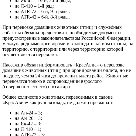
на Як-42 – 19-й, 20-й ряды;
на Л-410 – 1-й ряд;
на ATR-72 – 6-й, 9-й ряды;
на ATR-42 – 6-й, 8-й ряды.
При перевозке домашних животных (птиц) и служебных
собак вы обязаны предоставить необходимые документы,
предусмотренные законодательством Российской Федерации,
международными договорами и законодательством страны, на
территорию, с территории или через территорию которой
осуществляется перевозка.
Пассажир обязан информировать «КрасАвиа» о перевозке
домашних животных (птиц) при бронировании билета, но не
позднее, чем за 24 часа до времени вылета рейса. Животные
перевозятся только в сопровождении взрослого
(совершеннолетнего) пассажира.
Общее количество животных, перевозимых в салоне
«КрасАвиа» как ручная кладь, не должно превышать:
на Ан-24 – 3;
на Ан-26 – 3;
на Як-42 – 3;
на Л-410 – 1;
на ATR-72 – 3;