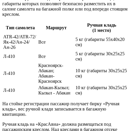
габариты которых позволяют безопасно разместить их в
салоне самолета на багажной полке или под впереди стоящим
креслом.
Ручная кладь
Тип самолета
Маршрут
(1 место)
ATR-42/ATR-72/
5 кг (габариты 55х40х20
Як-42/Ан-24/
Все
см)
Ан-26
5 кг (габариты 30х25х25
Л-410
Все
см)
Красноярск-
Абакан;
10 кг (габариты 30х25х25
Л-410
Абакан-
см)
Красноярск
Абакан-Кызыл;
10 кг (габариты 30х25х25
Л-410
Кызыл - Абакан
см)
На стойке регистрации пассажир получает бирку «Ручная
кладь», вес ручной клади записывается в багажную
квитанцию.
Ручная кладь на «КрасАвиа» должна размещаться под
пассажирским креслом. Над креслами в багажном отсеке