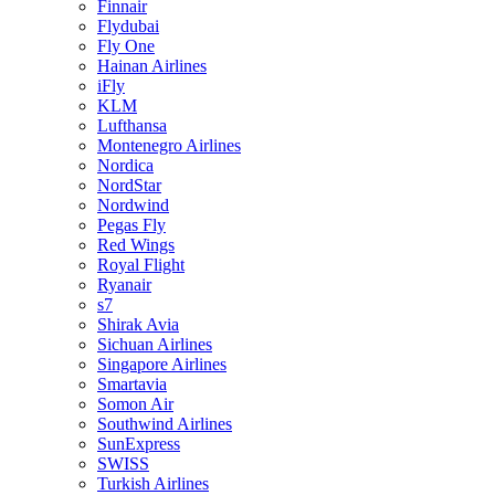
Finnair
Flydubai
Fly One
Hainan Airlines
iFly
KLM
Lufthansa
Montenegro Airlines
Nordica
NordStar
Nordwind
Pegas Fly
Red Wings
Royal Flight
Ryanair
s7
Shirak Avia
Sichuan Airlines
Singapore Airlines
Smartavia
Somon Air
Southwind Airlines
SunExpress
SWISS
Turkish Airlines