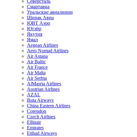
Северсталь
Смартавиа
Уральские авиалинии
Ширак Авиа
ЮВТ Аэро
Ютэйр
Якутия
Ямал
Aegean Airlines
Aero Nomad Airlines
Air Astana
Air Baltic
Air France
Air Malta
Air Serbia
AlMasria Airlines
Austrian Airlines
AZAL
Buta Airways
China Eastern Airlines
Corendon
Czech Airlines
Ellinair
Emirates
Etihad Airways