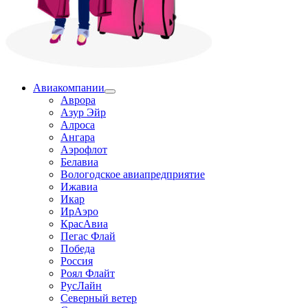
Авиакомпании
Аврора
Азур Эйр
Алроса
Ангара
Аэрофлот
Белавиа
Вологодское авиапредприятие
Ижавиа
Икар
ИрАэро
КрасАвиа
Пегас Флай
Победа
Россия
Роял Флайт
РусЛайн
Северный ветер