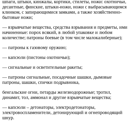
шпаги, штыки, кинжалы, кортики, стилеты, ножи: охотничьи,
десантные, финские, штыки-ножи, ножи с выбрасывающимся
клинком, с запирающимися замками, а также хозяйственно-
бытовые ножи;
— взрывчатые вещества, средства взрывания и предметы, ими
начиненные: порох всякий, в любой упаковке и любом
количестве; патроны боевые (в том числе малокалиберные);
— патроны к газовому оружию;
— капсюли (пистоны охотничьи);
— сигнальные и осветительные ракеты;
— патроны сигнальные, посадочные шашки, дымовые
патроны, шашки, спички подрывника,
бенгальские огни, петарды железнодорожные; тротил,
динамит, тол, аммонал и другие взрывчатые вещества;
— капсюли – детонаторы, электродетонаторы,
электровоспламенители, детонирующий и огнепроводящий
шнур.