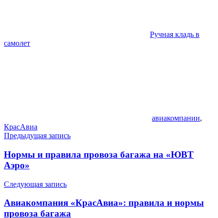
Ручная кладь в
самолет
авиакомпании
,
КрасАвиа
Навигация
Предыдущая запись
по
Нормы и правила провоза багажа на «ЮВТ
записям
Аэро»
Следующая запись
Авиакомпания «КрасАвиа»: правила и нормы
провоза багажа