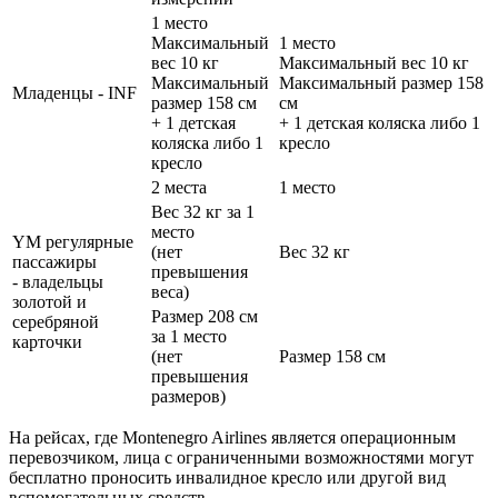
1 место
Максимальный
1 место
вес 10 кг
Максимальный вес 10 кг
Максимальный
Максимальный размер 158
Младенцы - INF
размер 158 cм
cм
+ 1 детская
+ 1 детская коляска либо 1
коляска либо 1
кресло
кресло
2 места
1 место
Вес 32 кг за 1
место
YM регулярные
(нет
Вес 32 кг
пассажиры
превышения
- владельцы
веса)
золотой и
Размер 208 cм
серебряной
за 1 место
карточки
(нет
Размер 158 cм
превышения
размеров)
На рейсах, где Montenegro Airlines является операционным
перевозчиком, лица с ограниченными возможностями могут
бесплатно проносить инвалидное кресло или другой вид
вспомогательных средств.