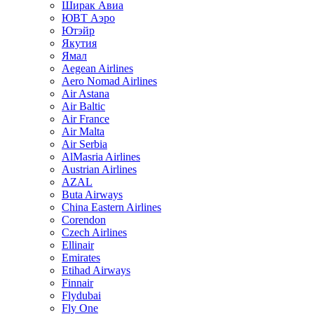
Ширак Авиа
ЮВТ Аэро
Ютэйр
Якутия
Ямал
Aegean Airlines
Aero Nomad Airlines
Air Astana
Air Baltic
Air France
Air Malta
Air Serbia
AlMasria Airlines
Austrian Airlines
AZAL
Buta Airways
China Eastern Airlines
Corendon
Czech Airlines
Ellinair
Emirates
Etihad Airways
Finnair
Flydubai
Fly One