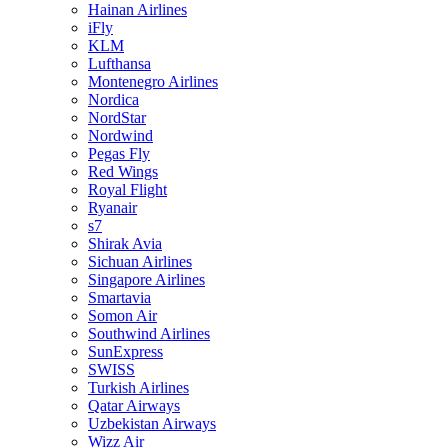
Hainan Airlines
iFly
KLM
Lufthansa
Montenegro Airlines
Nordica
NordStar
Nordwind
Pegas Fly
Red Wings
Royal Flight
Ryanair
s7
Shirak Avia
Sichuan Airlines
Singapore Airlines
Smartavia
Somon Air
Southwind Airlines
SunExpress
SWISS
Turkish Airlines
Qatar Airways
Uzbekistan Airways
Wizz Air