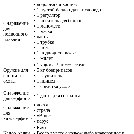
• водолазный костюм
• 1 пустой баллон для кислорода
• 1 регулятор
• 1 носитель для баллона
Снаряжение
• 1 манометр
для
• 1 маска
подводного
• ласты
плавания
• 1 трубка
• 1 нож
• 1 подводное ружье
• 1 жилет
• 1 ящик с 2 пистолетами
Оружие для
• 5 кг боеприпасов
спорта и
• 1 глушитель
охоты
• 1 прицел
• 1 средства ухода
Снаряжение
• 1 доска для серфинга
для серфинга
• доска
Снаряжение
• стрела
для
• «Bum»
виндсерфинга
• парус
• Каяк
Каноэ, каяки
• Весло вместе с каяком либо упакованное в