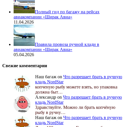
Полный гид по багажу на рейсах
авиакомпании «Ширак Авиа»
11.04.2026
Правила провоза ручной клади в
авиакомпании «Ширак Авиа»
05.04.2026
Свежие комментарии
Наш багаж
on
Что разрешает брать в ручную
кладь NordStar
копченую рыбу можете взять, но упаковка
должна быт…
Александр
on
Что разрешает брать в ручную
кладь NordStar
Здравствуйте. Можно ли брать копчёную
рыбу в ручну…
Наш багаж
on
Что разрешает брать в ручную
кладь NordStar