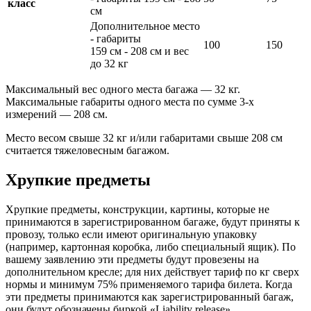
класс
cм
Дополнительное место
- габариты
100
150
159 cм - 208 cм и вес
до 32 кг
Максимальный вес одного места багажа — 32 кг.
Максимальные габариты одного места по сумме 3-х
измерений — 208 cм.
Место весом свыше 32 кг и/или габаритами свыше 208 cм
считается тяжеловесным багажом.
Хрупкие предметы
Хрупкие предметы, конструкции, картины, которые не
принимаются в зарегистрированном багаже, будут приняты к
провозу, только если имеют оригинальную упаковку
(например, картонная коробка, либо специальный ящик). По
вашему заявлению эти предметы будут провезены на
дополнительном кресле; для них действует тариф по кг сверх
нормы и минимум 75% применяемого тарифа билета. Когда
эти предметы принимаются как зарегистрированный багаж,
они будут обозначены биркой «Liability release».