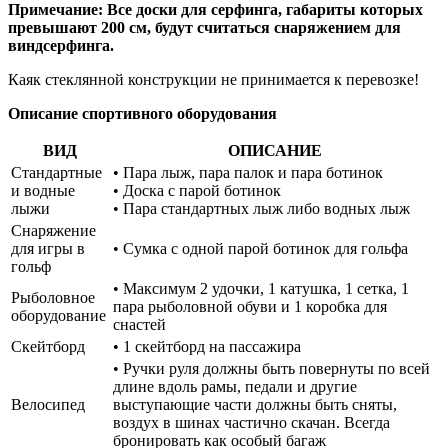
Примечание: Все доски для серфинга, габариты которых
превышают 200 cм, будут считаться снаряжением для
виндсерфинга.
Каяк стеклянной конструкции не принимается к перевозке!
Описание спортивного оборудования
ВИД
ОПИСАНИЕ
Стандартные
• Пара лыж, пара палок и пара ботинок
и водные
• Доска с парой ботинок
лыжи
• Пара стандартных лыж либо водных лыж
Снаряжение
для игры в
• Сумка с одной парой ботинок для гольфа
гольф
• Максимум 2 удочки, 1 катушка, 1 сетка, 1
Рыболовное
пара рыболовной обуви и 1 коробка для
оборудование
снастей
Скейтборд
• 1 скейтборд на пассажира
• Ручки руля должны быть повернуты по всей
длине вдоль рамы, педали и другие
Велосипед
выступающие части должны быть сняты,
воздух в шинах частично скачан. Всегда
бронировать как особый багаж