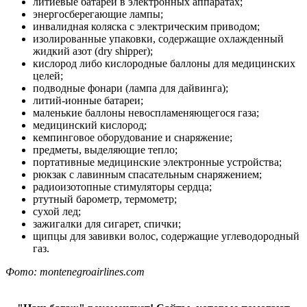
литиевые батареи в электронных аппаратах;
энергосберегающие лампы;
инвалидная коляска с электрическим приводом;
изолированные упаковки, содержащие охлажденный
жидкий азот (dry shipper);
кислород либо кислородные баллоны для медицинских
целей;
подводные фонари (лампа для дайвинга);
литий-ионные батареи;
маленькие баллоны невоспламеняющегося газа;
медицинский кислород;
кемпинговое оборудование и снаряжение;
предметы, выделяющие тепло;
портативные медицинские электронные устройства;
рюкзак с лавинным спасательным снаряжением;
радиоизотопные стимуляторы сердца;
ртутный барометр, термометр;
сухой лед;
зажигалки для сигарет, спички;
щипцы для завивки волос, содержащие углеводородный
газ.
Фото: montenegroairlines.com