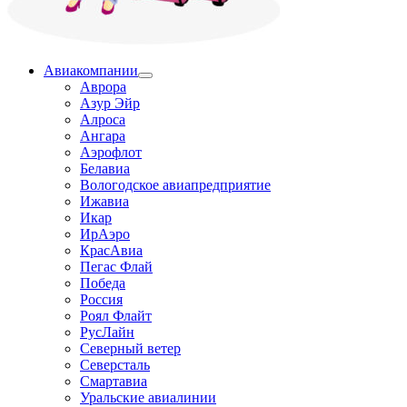
Авиакомпании
Аврора
Азур Эйр
Алроса
Ангара
Аэрофлот
Белавиа
Вологодское авиапредприятие
Ижавиа
Икар
ИрАэро
КрасАвиа
Пегас Флай
Победа
Россия
Роял Флайт
РусЛайн
Северный ветер
Северсталь
Смартавиа
Уральские авиалинии