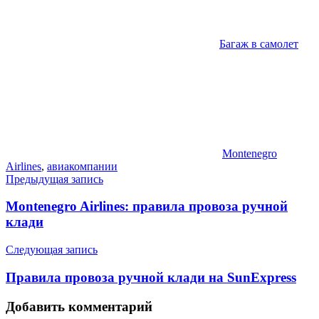
Багаж в самолет
Montenegro
Airlines
,
авиакомпании
Навигация
Предыдущая запись
по
Montenegro Airlines: правила провоза ручной
записям
клади
Следующая запись
Правила провоза ручной клади на SunExpress
Добавить комментарий