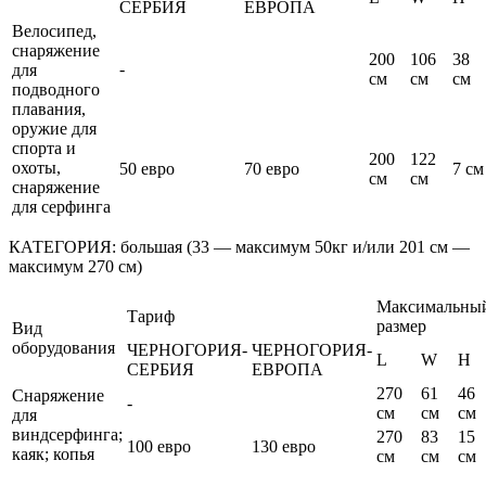
СЕРБИЯ
ЕВРОПА
Велосипед,
снаряжение
200
106
38
-
для
cм
cм
cм
подводного
плавания,
оружие для
спорта и
200
122
охоты,
50 евро
70 евро
7 cм
cм
cм
снаряжение
для серфинга
КАТЕГОРИЯ: большая (33 — максимум 50кг и/или 201 cм —
максимум 270 cм)
Максимальны
Тариф
размер
Вид
оборудования
ЧЕРНОГОРИЯ-
ЧЕРНОГОРИЯ-
L
W
H
СЕРБИЯ
ЕВРОПА
270
61
46
Снаряжение
-
cм
cм
cм
для
виндсерфинга;
270
83
15
100 евро
130 евро
каяк; копья
cм
cм
cм