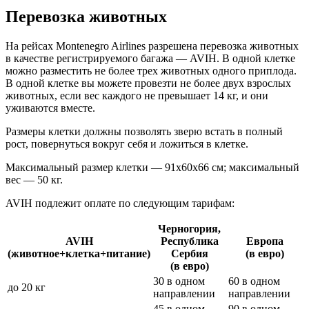
Перевозка животных
На рейсах Montenegro Airlines разрешена перевозка животных
в качестве регистрируемого багажа — AVIH. В одной клетке
можно разместить не более трех животных одного приплода.
В одной клетке вы можете провезти не более двух взрослых
животных, если вес каждого не превышает 14 кг, и они
уживаются вместе.
Размеры клетки должны позволять зверю встать в полный
рост, повернуться вокруг себя и ложиться в клетке.
Максимальный размер клетки — 91x60x66 cм; максимальный
вес — 50 кг.
AVIH подлежит оплате по следующим тарифам:
Черногория,
AVIH
Республика
Европа
(животное+клетка+питание)
Сербия
(в евро)
(в евро)
30 в одном
60 в одном
до 20 кг
направлении
направлении
45 в одном
90 в одном