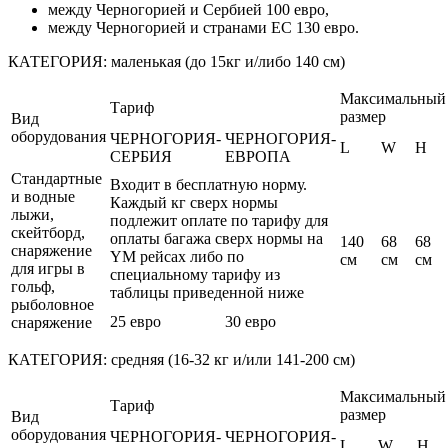
между Черногорией и Сербией 100 евро,
между Черногорией и странами ЕС 130 евро.
КАТЕГОРИЯ: маленькая (до 15кг и/либо 140 cм)
Максимальный
Тариф
размер
Вид
оборудования
ЧЕРНОГОРИЯ-
ЧЕРНОГОРИЯ-
L
W
H
СЕРБИЯ
ЕВРОПА
Стандартные
Входит в бесплатную норму.
и водные
Каждый кг сверх нормы
лыжи,
подлежит оплате по тарифу для
скейтборд,
оплаты багажа сверх нормы на
140
68
68
снаряжение
YM рейсах либо по
cм
cм
cм
для игры в
специальному тарифу из
гольф,
таблицы приведенной ниже
рыболовное
25 евро
30 евро
снаряжение
КАТЕГОРИЯ: средняя (16-32 кг и/или 141-200 cм)
Максимальный
Тариф
размер
Вид
оборудования
ЧЕРНОГОРИЯ-
ЧЕРНОГОРИЯ-
L
W
H