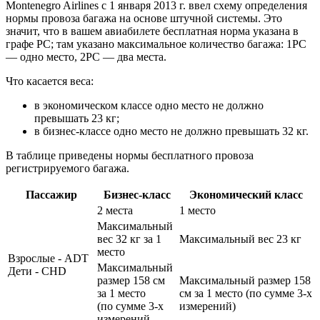
Montenegro Airlines с 1 января 2013 г. ввел схему определения
нормы провоза багажа на основе штучной системы. Это
значит, что в вашем авиабилете бесплатная норма указана в
графе PC; там указано максимальное количество багажа: 1PC
— одно место, 2PC — два места.
Что касается веса:
в экономическом классе одно место не должно
превышать 23 кг;
в бизнес-классе одно место не должно превышать 32 кг.
В таблице приведены нормы бесплатного провоза
регистрируемого багажа.
Пассажир
Бизнес-класс
Экономический класс
2 места
1 место
Максимальный
вес 32 кг за 1
Максимальный вес 23 кг
место
Взрослые - ADT
Максимальный
Дети - CHD
размер 158 cм
Максимальный размер 158
за 1 место
cм за 1 место (по сумме 3-х
(по сумме 3-х
измерений)
измерений