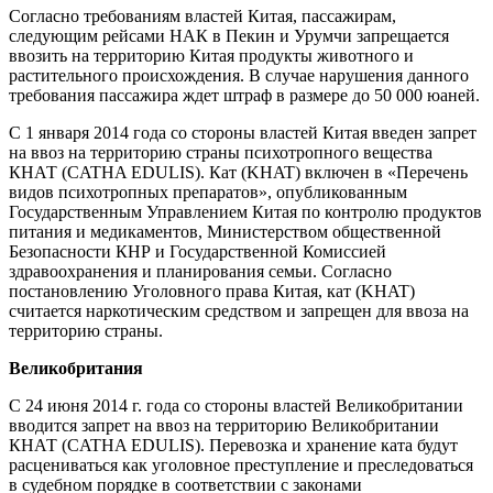
Согласно требованиям властей Китая, пассажирам,
следующим рейсами НАК в Пекин и Урумчи запрещается
ввозить на территорию Китая продукты животного и
растительного происхождения. В случае нарушения данного
требования пассажира ждет штраф в размере до 50 000 юаней.
С 1 января 2014 года со стороны властей Китая введен запрет
на ввоз на территорию страны психотропного вещества
КHАТ (CATHA EDULIS). Кат (KHAT) включен в «Перечень
видов психотропных препаратов», опубликованным
Государственным Управлением Китая по контролю продуктов
питания и медикаментов, Министерством общественной
Безопасности КНР и Государственной Комиссией
здравоохранения и планирования семьи. Согласно
постановлению Уголовного права Китая, кат (KHAT)
считается наркотическим средством и запрещен для ввоза на
территорию страны.
Великобритания
С 24 июня 2014 г. года со стороны властей Великобритании
вводится запрет на ввоз на территорию Великобритании
КHАТ (CATHA EDULIS). Перевозка и хранение ката будут
расцениваться как уголовное преступление и преследоваться
в судебном порядке в соответствии с законами