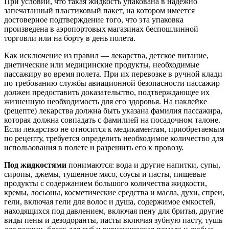
При условии, что такая жидкость упакована в надежно
запечатанный пластиковый пакет, на котором имеется
достоверное подтверждение того, что эта упаковка
произведена в аэропортовых магазинах беспошлинной
торговли или на борту в день полета.
Как исключение из правил — лекарства, детское питание,
диетические или медицинские продукты, необходимые
пассажиру во время полета. При их перевозке в ручной клади
по требованию службы авиационной безопасности пассажир
должен предоставить доказательство, подтверждающее их
жизненную необходимость для его здоровья. На наклейке
(рецепте) лекарства должна быть указана фамилия пассажира,
которая должна совпадать с фамилией на посадочном талоне.
Если лекарство не относится к медикаментам, приобретаемым
по рецепту, требуется определить необходимое количество для
использования в полете и разрешить его к провозу.
Под жидкостями
понимаются: вода и другие напитки, супы,
сиропы, джемы, тушенное мясо, соусы и пасты, пищевые
продукты с содержанием большого количества жидкости,
кремы, лосьоны, косметические средства и масла, духи, спреи,
гели, включая гели для волос и душа, содержимое емкостей,
находящихся под давлением, включая пену для бритья, другие
виды пены и дезодоранты, пасты включая зубную пасту, тушь