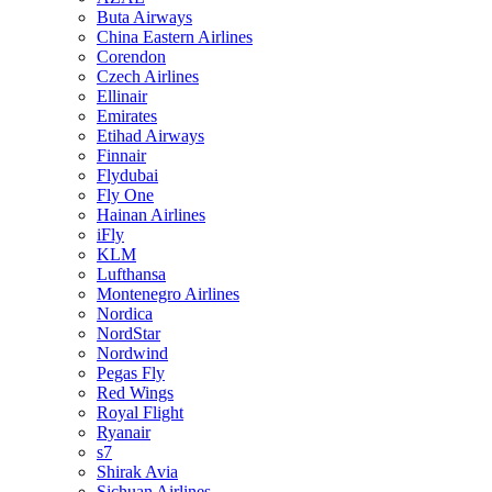
Buta Airways
China Eastern Airlines
Corendon
Czech Airlines
Ellinair
Emirates
Etihad Airways
Finnair
Flydubai
Fly One
Hainan Airlines
iFly
KLM
Lufthansa
Montenegro Airlines
Nordica
NordStar
Nordwind
Pegas Fly
Red Wings
Royal Flight
Ryanair
s7
Shirak Avia
Sichuan Airlines