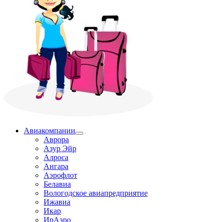
Авиакомпании
Аврора
Азур Эйр
Алроса
Ангара
Аэрофлот
Белавиа
Вологодское авиапредприятие
Ижавиа
Икар
ИрАэро