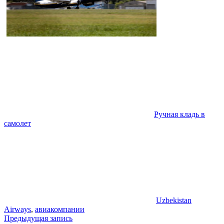
Ручная кладь в
самолет
Uzbekistan
Airways
,
авиакомпании
Навигация
Предыдущая запись