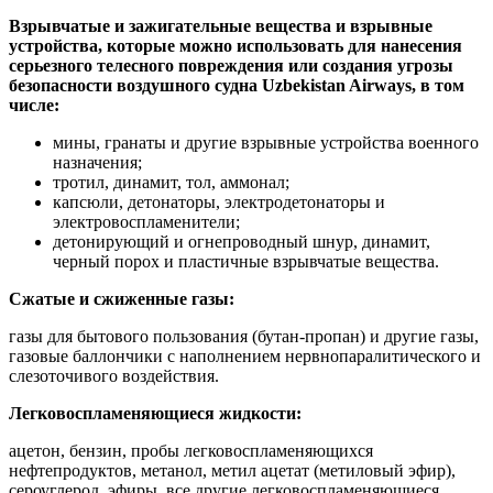
Взрывчатые и зажигательные вещества и взрывные
устройства, которые можно использовать для нанесения
серьезного телесного повреждения или создания угрозы
безопасности воздушного судна Uzbekistan Airways, в том
числе:
мины, гранаты и другие взрывные устройства военного
назначения;
тротил, динамит, тол, аммонал;
капсюли, детонаторы, электродетонаторы и
электровоспламенители;
детонирующий и огнепроводный шнур, динамит,
черный порох и пластичные взрывчатые вещества.
Сжатые и сжиженные газы:
газы для бытового пользования (бутан-пропан) и другие газы,
газовые баллончики с наполнением нервнопаралитического и
слезоточивого воздействия.
Легковоспламеняющиеся жидкости:
ацетон, бензин, пробы легковоспламеняющихся
нефтепродуктов, метанол, метил ацетат (метиловый эфир),
сероуглерод, эфиры, все другие легковоспламеняющиеся