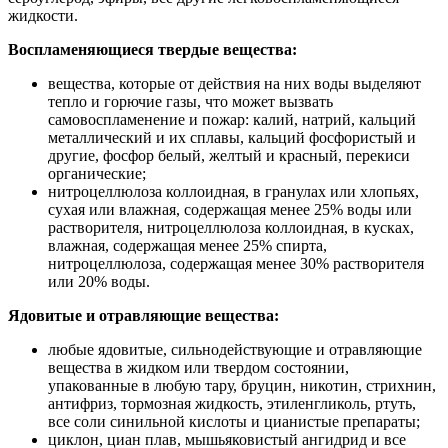
жидкости.
Воспламеняющиеся твердые вещества:
вещества, которые от действия на них воды выделяют
тепло и горючие газы, что может вызвать
самовоспламенение и пожар: калий, натрий, кальций
металлический и их сплавы, кальций фосфористый и
другие, фосфор белый, желтый и красный, перекиси
органические;
нитроцеллюлоза коллоидная, в гранулах или хлопьях,
сухая или влажная, содержащая менее 25% воды или
растворителя, нитроцеллюлоза коллоидная, в кусках,
влажная, содержащая менее 25% спирта,
нитроцеллюлоза, содержащая менее 30% растворителя
или 20% воды.
Ядовитые и отравляющие вещества:
любые ядовитые, сильнодействующие и отравляющие
вещества в жидком или твердом состоянии,
упакованные в любую тару, бруцин, никотин, стрихнин,
антифриз, тормозная жидкость, этиленгликоль, ртуть,
все соли синильной кислоты и цианистые препараты;
циклон, циан плав, мышьяковистый ангидрид и все