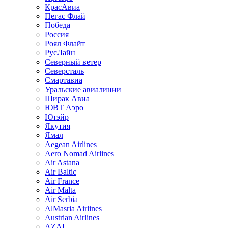
КрасАвиа
Пегас Флай
Победа
Россия
Роял Флайт
РусЛайн
Северный ветер
Северсталь
Смартавиа
Уральские авиалинии
Ширак Авиа
ЮВТ Аэро
Ютэйр
Якутия
Ямал
Aegean Airlines
Aero Nomad Airlines
Air Astana
Air Baltic
Air France
Air Malta
Air Serbia
AlMasria Airlines
Austrian Airlines
AZAL