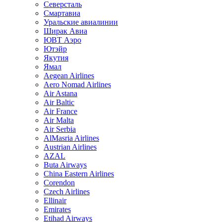
Северсталь
Смартавиа
Уральские авиалинии
Ширак Авиа
ЮВТ Аэро
Ютэйр
Якутия
Ямал
Aegean Airlines
Aero Nomad Airlines
Air Astana
Air Baltic
Air France
Air Malta
Air Serbia
AlMasria Airlines
Austrian Airlines
AZAL
Buta Airways
China Eastern Airlines
Corendon
Czech Airlines
Ellinair
Emirates
Etihad Airways