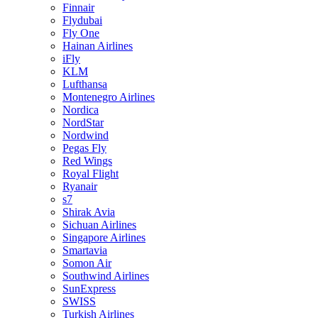
Finnair
Flydubai
Fly One
Hainan Airlines
iFly
KLM
Lufthansa
Montenegro Airlines
Nordica
NordStar
Nordwind
Pegas Fly
Red Wings
Royal Flight
Ryanair
s7
Shirak Avia
Sichuan Airlines
Singapore Airlines
Smartavia
Somon Air
Southwind Airlines
SunExpress
SWISS
Turkish Airlines