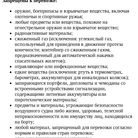
Запрещены к перевозке:
оружие, боеприпасы и взрывчатые вещества, включая
охотничьи и спортивные ружья;
любые предметы или вещества, похожие на
огнестрельное оружие или взрывчатое вещество;
радиоактивные материалы;
сжиженный газ (исключения: углекислый газ,
используемый для приведения в движение протеза
конечности; контейнер со сжиженным газом,
предназначенный для автоматической накачки
спасательных жилетов);
отравляющие или инфекционные вещества;
едкие вещества (исключения: ртуть в термометрах,
барометрах, аккумуляторах для инвалидных колясок);
запирающиеся портфели, дипломаты и чемоданы со
встроенными устройствами сигнализации,
содержащими литиевые аккумуляторы или
пиротехнические материалы;
предметы и материалы, угрожающие безопасности
воздушного судна либо жизни, здоровью, телесной
неприкосновенности или имуществу лиц, находящихся
на борту;
любой материал, запрещенный для перевозки согласно
нормам и правилам стран перевозки;