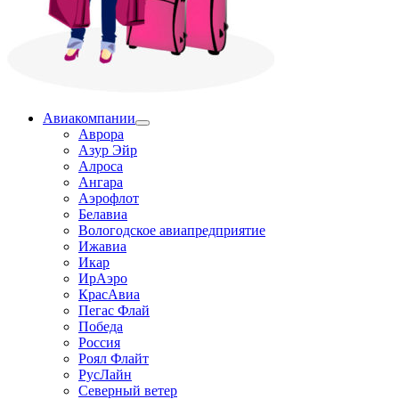
Авиакомпании
Аврора
Азур Эйр
Алроса
Ангара
Аэрофлот
Белавиа
Вологодское авиапредприятие
Ижавиа
Икар
ИрАэро
КрасАвиа
Пегас Флай
Победа
Россия
Роял Флайт
РусЛайн
Северный ветер