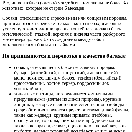
В один контейнер (клетку) могут быть помещены не более 3-х
животных, которые не старше 6 месяцев.
Собаки, относящиеся к агрессивным или бойцовым породам,
принимаются к перевозке только в контейнерах, имеющих
усиленную конструкцию: дверца контейнера должна быть
металлической, гладкой; верхняя и нижняя части разборного
контейнера должны быть соединены между собой
металлическими болтами с гайками.
Не принимаются к перевозке в качестве багажа:
собаки, относящиеся к брахицефальным породам:
бульдог (английский, французский, американский),
мопс, пекинес, ши-тцу, боксер, грифон (бельгийский,
брюссельский), бостон-терьер, бордосский дог,
японский хин;
животные и птицы, не являющиеся комнатными
прирученными (взятые из дикой природы), крупные
хищники, которые в состоянии естественной свободы в
среде обитания являются представителями дикой фауны,
такие как медведи, крупные приматы (гиббоны,
орангутанги, горилла, шимпанзе и др.), дикие кошки
такие как каракал, сервал, оцелот, камышовый кот, кот-
рыболов, дальневосточный лесной кот, манул, андская