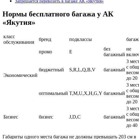
Запрещается перевозить в багаже АК «Якутия»
Нормы бесплатного багажа у АК
«Якутия»
класс
бренд
подклассы
багаж
обслуживания
без
не
промо
E
багажный
вклю
3 мес
с об
бюджетный
S,R,L,Q,B,V
багажный
весом
Экономический
до 20
3 мес
с об
оптимальный
T,M,U,X,H,G,Y
багажный
весом
до 20
3 мес
с об
Бизнес
бизнес
J,D,C
багажный
весом
до 40
Габариты одного места багажа не должны превышать 203 см в