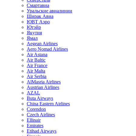
Смартавиа
Уральские авиалинии
Ширак Авиа
ЮВТ Аэро
Ютэйр
Якутия
Ямал
Aegean Airlines
Aero Nomad Airlines
Air Astana
Air Baltic
Air France
Air Malta
Air Serbia
AlMasria Airlines
Austrian Airlines
AZAL
Buta Airways
China Eastern Airlines
Corendon
Czech Airlines
Ellinair
Emirates
Etihad Airways