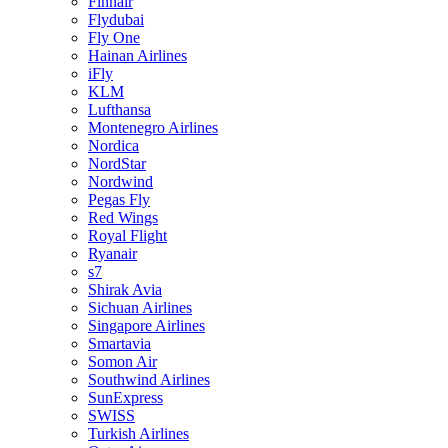
Finnair
Flydubai
Fly One
Hainan Airlines
iFly
KLM
Lufthansa
Montenegro Airlines
Nordica
NordStar
Nordwind
Pegas Fly
Red Wings
Royal Flight
Ryanair
s7
Shirak Avia
Sichuan Airlines
Singapore Airlines
Smartavia
Somon Air
Southwind Airlines
SunExpress
SWISS
Turkish Airlines