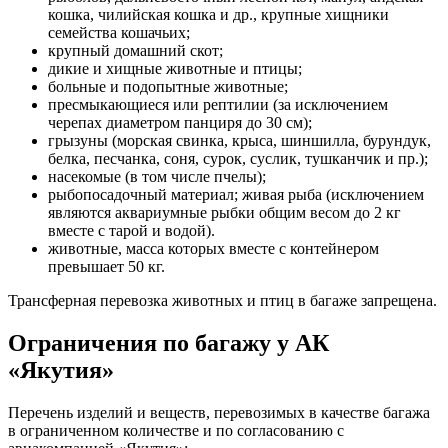
кошка, чилийская кошка и др., крупные хищники
семейства кошачьих;
крупный домашний скот;
дикие и хищные животные и птицы;
больные и подопытные животные;
пресмыкающиеся или рептилии (за исключением
черепах диаметром панциря до 30 см);
грызуны (морская свинка, крыса, шиншилла, бурундук,
белка, песчанка, соня, сурок, суслик, тушканчик и пр.);
насекомые (в том числе пчелы);
рыбопосадочный материал; живая рыба (исключением
являются аквариумные рыбки общим весом до 2 кг
вместе с тарой и водой).
животные, масса которых вместе с контейнером
превышает 50 кг.
Трансферная перевозка животных и птиц в багаже запрещена.
Ограничения по багажу у АК
«Якутия»
Перечень изделий и веществ, перевозимых в качестве багажа
в ограниченном количестве и по согласованию с