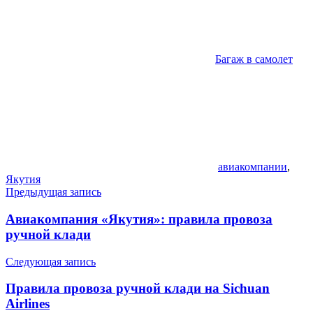
Багаж в самолет
авиакомпании
,
Якутия
Навигация
Предыдущая запись
по
Авиакомпания «Якутия»: правила провоза
записям
ручной клади
Следующая запись
Правила провоза ручной клади на Sichuan
Airlines