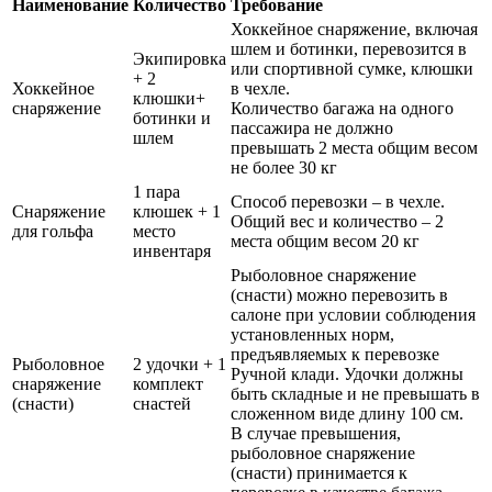
Наименование
Количество
Требование
Хоккейное снаряжение, включая
шлем и ботинки, перевозится в
Экипировка
или спортивной сумке, клюшки
+ 2
Хоккейное
в чехле.
клюшки+
снаряжение
Количество багажа на одного
ботинки и
пассажира не должно
шлем
превышать 2 места общим весом
не более 30 кг
1 пара
Способ перевозки – в чехле.
Снаряжение
клюшек + 1
Общий вес и количество – 2
для гольфа
место
места общим весом 20 кг
инвентаря
Рыболовное снаряжение
(снасти) можно перевозить в
салоне при условии соблюдения
установленных норм,
предъявляемых к перевозке
Рыболовное
2 удочки + 1
Ручной клади. Удочки должны
снаряжение
комплект
быть складные и не превышать в
(снасти)
снастей
сложенном виде длину 100 см.
В случае превышения,
рыболовное снаряжение
(снасти) принимается к