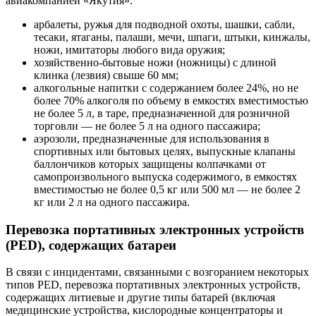
авиакомпанией «Якутия»:
арбалеты, ружья для подводной охоты, шашки, сабли,
тесаки, ятаганы, палаши, мечи, шпаги, штыки, кинжалы,
ножи, имитаторы любого вида оружия;
хозяйственно-бытовые ножи (ножницы) с длиной
клинка (лезвия) свыше 60 мм;
алкогольные напитки с содержанием более 24%, но не
более 70% алкоголя по объему в емкостях вместимостью
не более 5 л, в таре, предназначенной для розничной
торговли — не более 5 л на одного пассажира;
аэрозоли, предназначенные для использования в
спортивных или бытовых целях, выпускные клапаны
баллончиков которых защищены колпачками от
самопроизвольного выпуска содержимого, в емкостях
вместимостью не более 0,5 кг или 500 мл — не более 2
кг или 2 л на одного пассажира.
Перевозка портативных электронных устройств
(PED), содержащих батареи
В связи с инцидентами, связанными с возгоранием некоторых
типов PED, перевозка портативных электронных устройств,
содержащих литиевые и другие типы батарей (включая
медицинские устройства, кислородные концентраторы и