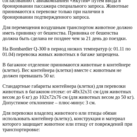
согласованию с авиакомпанией «Якутия» путем ввода в
бронировании пассажира специального запроса. Животные
принимаются к перевозке только при наличии в
бронировании подтвержденного запроса.
Для перемещения воздушным транспортом животное должно
иметь прививку от бешенства. Прививка от бешенства
должна быть сделана не позднее чем за 21 день до поездки.
На Bombardier Q-300 в период низких температур (с 01.11 по
01.04) перевозка живых животных в багаже запрещена.
В багажное отделение принимаются животные в контейнере
(клетке). Вес контейнера (клетки) вместе с животным не
должен превышать 50 кг.
Стандартные габариты контейнера (клетки) для перевозки
животных в багажном отсеке: от 48х32х31 см (для животных
весом до 6 кг) до 102х72х76 см (для животных весом до 50 кг).
Допустимое отклонение – плюс-минус 3 см.
Для перевозки владелец животного или птицы обязан
использовать контейнер (клетку), конструкция и материал
которого защищает животное или птицу от повреждений при
транспортировке: