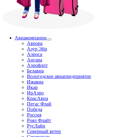
Авиакомпании
Аврора
Азур Эйр
Алроса
Ангара
Аэрофлот
Белавиа
Вологодское авиапредприятие
Ижавиа
Икар
ИрАэро
КрасАвиа
Пегас Флай
Победа
Россия
Роял Флайт
РусЛайн
Северный ветер
Северсталь